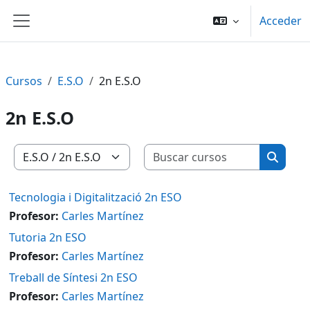
Salta al contenido principal
Acceder
Panel lateral
Cursos
E.S.O
2n E.S.O
2n E.S.O
Buscar c
Categorías
Buscar
Tecnologia i Digitalització 2n ESO
Profesor:
Carles Martínez
Tutoria 2n ESO
Profesor:
Carles Martínez
Treball de Síntesi 2n ESO
Profesor:
Carles Martínez